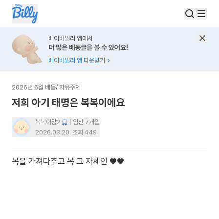
베이비빌리 앱에서
더 많은 베동글을 볼 수 있어요!
베이비빌리 앱 다운받기
2026년 6월 베동
/
자유주제
저희 아기 태명은 복복이에요
복복이맘2
임신 7개월
2026.03.20
조회
449
복을 가져다주고 복 그 자체인 ♥️♥️