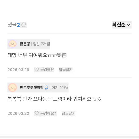
댓글
2
최신순
많은콩
임신 7개월
태명 너무 귀여워요ㅠㅠ🫶🏻
2026.03.26
공감해요
답글달기
민트초코쪼아맘
아기 2개월
복복복 먼가 쓰다듬는 느낌이라 귀여워요 ㅎㅎ
2026.03.20
공감해요
1
답글달기