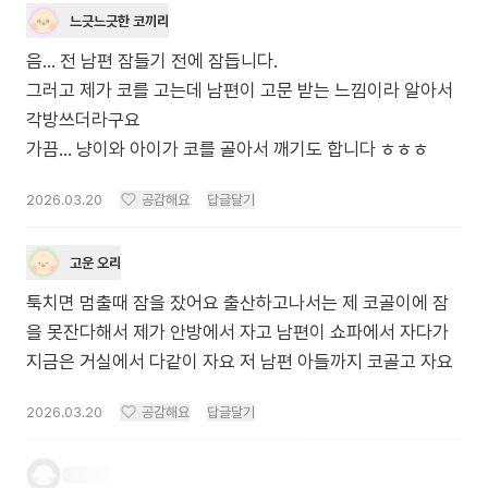
느긋느긋한 코끼리
음... 전 남편 잠들기 전에 잠듭니다.
그러고 제가 코를 고는데 남편이 고문 받는 느낌이라 알아서
각방쓰더라구요
가끔... 냥이와 아이가 코를 골아서 깨기도 합니다 ㅎㅎㅎ
2026.03.20
공감해요
답글달기
고운 오리
툭치면 멈출때 잠을 잤어요 출산하고나서는 제 코골이에 잠
을 못잔다해서 제가 안방에서 자고 남편이 쇼파에서 자다가
지금은 거실에서 다같이 자요 저 남편 아들까지 코골고 자요
2026.03.20
공감해요
답글달기