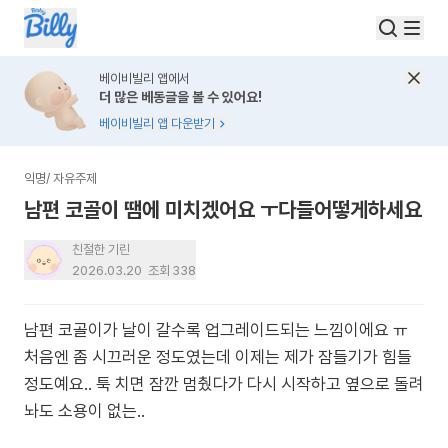
베이비빌리 앱에서
더 많은 베동글을 볼 수 있어요!
베이비빌리 앱 다운받기
익명
/
자유주제
남편 코골이 땜에 미치겠어요 ㅜ다들어떻게하세요
친절한 기린
2026.03.20
조회
338
남편 코골이가 날이 갈수록 업그레이드되는 느낌이에요 ㅠ
처음엔 좀 시끄러운 정도였는데 이제는 제가 잠들기가 힘들
정도예요.. 툭 치면 잠깐 멈췄다가 다시 시작하고 옆으로 돌려
놔도 소용이 없는..