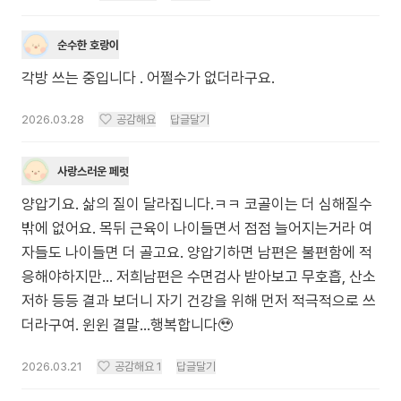
순수한 호랑이
각방 쓰는 중입니다 . 어쩔수가 없더라구요.
2026.03.28
공감해요
답글달기
사랑스러운 페럿
양압기요. 삶의 질이 달라집니다.ㅋㅋ 코골이는 더 심해질수
밖에 없어요. 목뒤 근육이 나이들면서 점점 늘어지는거라 여
자들도 나이들면 더 골고요. 양압기하면 남편은 불편함에 적
응해야하지만... 저희남편은 수면검사 받아보고 무호흡, 산소
저하 등등 결과 보더니 자기 건강을 위해 먼저 적극적으로 쓰
더라구여. 윈윈 결말...행복합니다🥹
2026.03.21
공감해요
1
답글달기