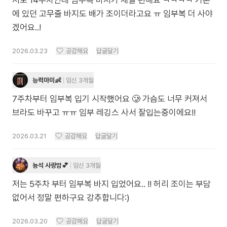
저도 14주차인데 임부복 바지가 제일 편해요 ㅋㅋㅋㅋ 기존
에 있던 고무줄 바지도 배가 조이더라고요 ㅠ 임부복 더 사야
겠어요..!
2026.03.23
공감해요
답글달기
능력마미👶
임신 3개월
7주차부터 임부복 입기 시작했어요 🥲 가슴도 너무 커져서
브라도 바꾸고 ㅠㅠ 임부 레깅스 사서 잘입는중이에요!!
2026.03.21
공감해요
답글달기
뇽석 사랑맘💕
임신 3개월
저는 5주차 부터 임부복 바지 입었어요.. !! 허리 조이는 부담
없어서 정말 편하구요 강추합니다:)
2026.03.20
공감해요
답글달기