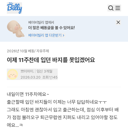
베이비빌리 앱에서
더 많은 베동글을 볼 수 있어요!
베이비빌리 앱 다운받기
2026년 10월 베동
/
자유주제
이제 11주찬데 입던 바지를 못입겠어요
쁘미마미.
임신 3개월
2026.03.20
조회
1,145
내일이면 11주차에요~
출근할때 입던 바지들이 이제는 너무 답답하네요ㅜㅜ
그래도 아침엔 괜찮아서 입고 출근하는데, 점심 이후부터 배
가 점점 불러오구 퇴근무렵엔 지퍼도 내리고 있어야할 정도
에요...ㅋ