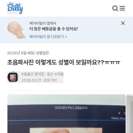
베이비빌리 앱에서
더 많은 베동글을 볼 수 있어요!
베이비빌리 앱 다운받기
2026년 9월 베동
/
성별질문
초음파사진 이렇게도 성별이 보일까요??ㅠㅠㅠ
9월출산 말띠맘
임신 4개월
2026.03.21
조회
791