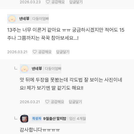
2026.03.23
공감해요
답글달기
넨네🐰
다둥이엄빠
13주는 너무 이른거 같아요 ㅠㅠ 궁금하시겠지만 적어도 15
주나 그쯤까지는 꾹꾹 참아보세요...!
2026.03.21
공감해요
답글달기
넨네🐰
다둥이엄빠
앗 뒤에 두장을 못봤는데 각도법 잘 보이는 사진이네
요! 제가 보기엔 딸 같기도 해요!!
2026.03.21
공감해요
답글달기
9월출산 말띠맘
임신 4개월
작성자
감사합니다ㅠㅠㅠㅠ