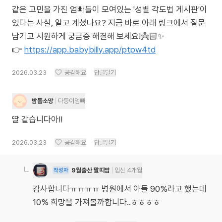
같은 고민을 가진 엄빠들이 모여있는 '성별 각도법 게시판'이
있다는 사실, 알고 계셨나요? 지금 바로 아래 링크에서 질문
남기고 시원하게 궁금증 해결해 보세요!👼🏻✨
👉
https://app.babybilly.app/ptpw4td
2026.03.23
공감해요
답글달기
밤톨소망
다둥이엄빠
딸 같습니다아!!
2026.03.23
공감해요
답글달기
9월출산 말띠맘
임신 4개월
작성자
감사합니다ㅠㅠㅠㅠ 병원에서 아들 90%라고 했는데
10% 희망을 가져볼까합니다..ㅎㅎㅎㅎ