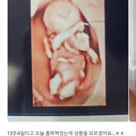
13주4일이고 오늘 춈파찍었는데 성별을 모르겠어요...ㅎㅎ