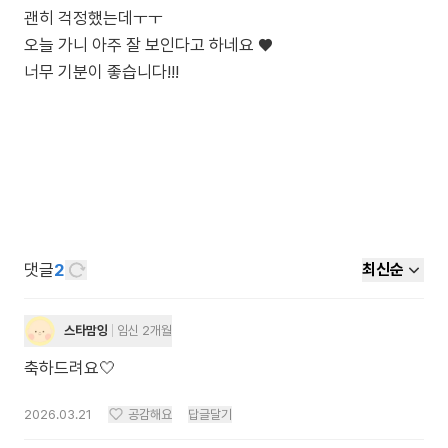
괜히 걱정했는데ㅜㅜ
오늘 가니 아주 잘 보인다고 하네요 ♥︎
너무 기분이 좋습니다!!!
댓글
2
최신순
스타맘잉
임신 2개월
축하드려요🤍
2026.03.21
공감해요
답글달기