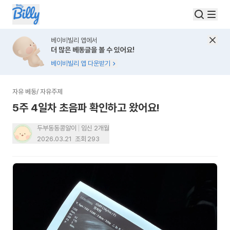
베이비빌리 앱에서
더 많은 베동글을 볼 수 있어요!
베이비빌리 앱 다운받기
자유 베동
/
자유주제
5주 4일차 초음파 확인하고 왔어요!
두부동동콩알이
임신 2개월
2026.03.21
조회
293