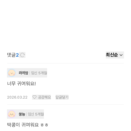
댓글
2
최신순
라끼맘
임신 5개월
너무 귀여워요!
2026.03.22
공감해요
답글달기
쑹늉
임신 5개월
딱콩이 귀여워요 ㅎㅎ