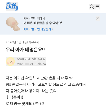
베이비빌리 앱에서
더 많은 베동글을 볼 수 있어요!
베이비빌리 앱 다운받기
2026년 8월 베동
/
자유주제
우리 아가 태명은요!!
딱콩마마마
임신 5개월
2026.03.21
조회
574
저는 아기집 확인하고 난황 봤을 때 너무 딱
콩!! 콩같은게 아가라고요? 할 정도로 작고 소중해서
딱 붙어있어라 콩이야! 라는 뜻의
🍼딱콩이🍼