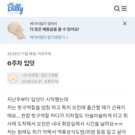
베이비빌리 앱에서
더 많은 베동글을 볼 수 있어요!
베이비빌리 앱 다운받기
2026년 11월 베동
/
자유주제
6주차 입덧
나는프로맘
임신 2개월
2026.03.21
조회
579
지난주부터 입덧이 시작했는데
저는 헛구역질을 엄청 하고 특히 오전에 출근할 때가 곤욕이
에요… 한참 헛구역질 하다가 지하철도 아슬아슬하게 타고 회
사에 도착해서 오전은 내내 화장실에서 시간을 날려요ㅠㅠ
저는 원래도 위가 약해서 역류성식도염/위염 등등 달고 살아