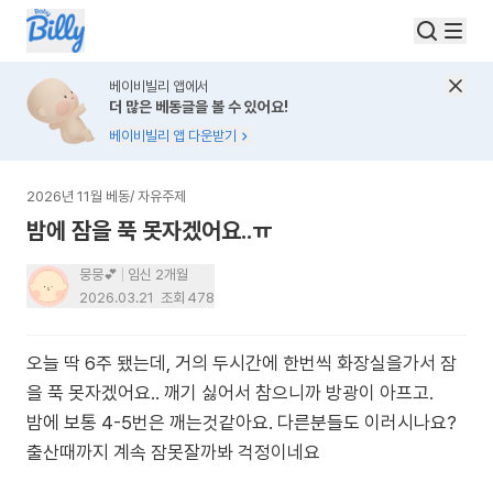
베이비빌리 앱에서
더 많은 베동글을 볼 수 있어요!
베이비빌리 앱 다운받기
2026년 11월 베동
/
자유주제
밤에 잠을 푹 못자겠어요..ㅠ
뭉뭉💕
임신 2개월
2026.03.21
조회
478
오늘 딱 6주 됐는데, 거의 두시간에 한번씩 화장실을가서 잠
을 푹 못자겠어요.. 깨기 싫어서 참으니까 방광이 아프고.
밤에 보통 4-5번은 깨는것같아요. 다른분들도 이러시나요?
출산때까지 계속 잠못잘까봐 걱정이네요