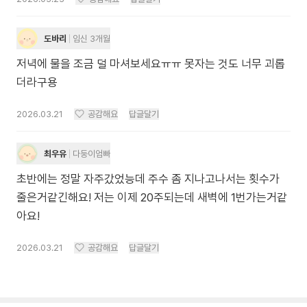
도바리
임신 3개월
저녁에 물을 조금 덜 마셔보세요ㅠㅠ 못자는 것도 너무 괴롭
더라구용
2026.03.21
공감해요
답글달기
최우유
다둥이엄빠
초반에는 정말 자주갔었능데 주수 좀 지나고나서는 횟수가
줄은거같긴해요! 저는 이제 20주되는데 새벽에 1번가는거같
아요!
2026.03.21
공감해요
답글달기