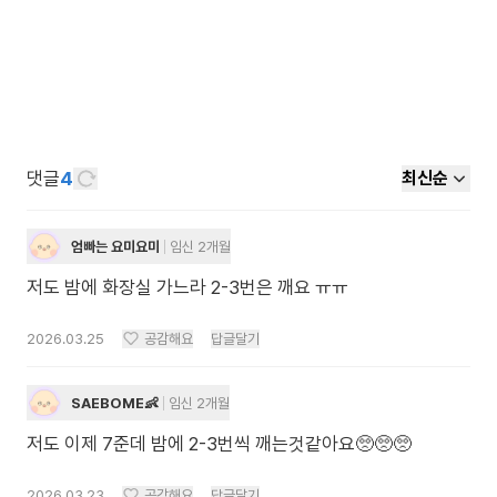
댓글
4
최신순
엄빠는 요미요미
임신 2개월
저도 밤에 화장실 가느라 2-3번은 깨요 ㅠㅠ
2026.03.25
공감해요
답글달기
SAEBOME👶
임신 2개월
저도 이제 7준데 밤에 2-3번씩 깨는것같아요🥺🥺🥺
2026.03.23
공감해요
답글달기