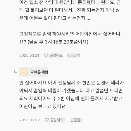
이건 입소 전 상담때 원장님께 문의했더니 된데요. 근
데 뭘 물어보던 다 된다해서... 진짜 되는건지 아님 싫
은데 어쩔수 없이 된다고 하는건지 ...
고정적으로 일찍 하원시키면 어린이집에서 싫어하나
요? (낮잠 후 3시 15분.20분쯤이요)
2026.03.21
공감해요
답글달기
재빠른 페럿
안 싫어하세요 아이 선생님께 주 한번은 문센에 데려가
야되서 좀일찍 데릴러 가겠습니다 라고 말씀만 드리면
되요 저희아이도 주 2번 아침에 센터 들려서 치료받고
어린이집 보내고 있어요
2026.03.22
공감해요
1
답글달기