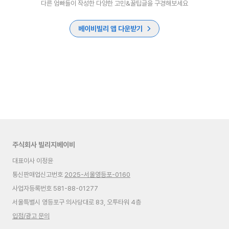
다른 엄빠들이 작성한 다양한 고민&꿀팁글을 구경해보세요
베이비빌리 앱 다운받기
주식회사 빌리지베이비
대표이사 이정윤
통신판매업신고번호
2025-서울영등포-0160
사업자등록번호 581-88-01277
서울특별시 영등포구 의사당대로 83, 오투타워 4층
입점/광고 문의