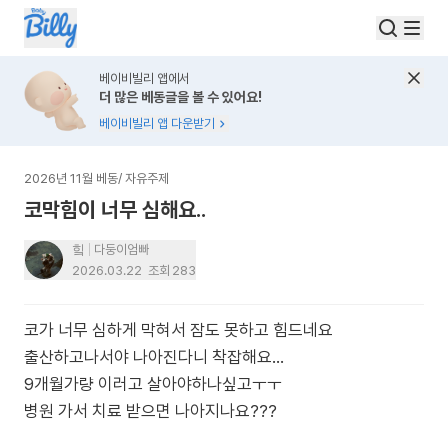
베이비빌리 앱에서
더 많은 베동글을 볼 수 있어요!
베이비빌리 앱 다운받기
2026년 11월 베동
/
자유주제
코막힘이 너무 심해요..
힠
다둥이엄빠
2026.03.22
조회
283
코가 너무 심하게 막혀서 잠도 못하고 힘드네요
출산하고나서야 나아진다니 착잡해요...
9개월가량 이러고 살아야하나싶고ㅜㅜ
병원 가서 치료 받으면 나아지나요???