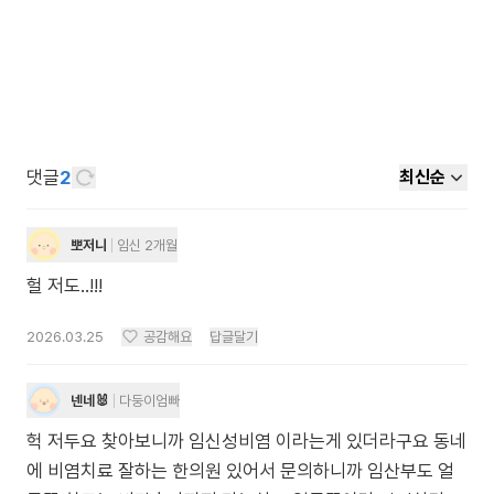
댓글
2
최신순
뽀저니
임신 2개월
헐 저도..!!!
2026.03.25
공감해요
답글달기
넨네🐰
다둥이엄빠
헉 저두요 찾아보니까 임신성비염 이라는게 있더라구요 동네
에 비염치료 잘하는 한의원 있어서 문의하니까 임산부도 얼