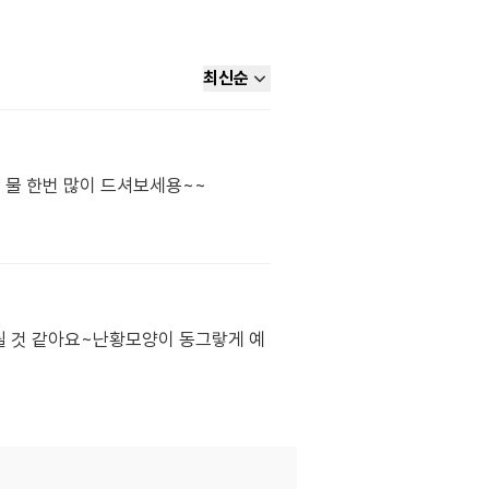
최신순
 물 한번 많이 드셔보세용~~
될 것 같아요~난황모양이 동그랗게 예