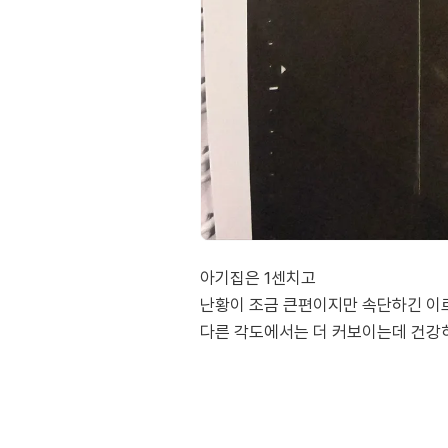
아기집은 1센치고
난황이 조금 큰편이지만 속단하긴 이르
다른 각도에서는 더 커보이는데 건강히