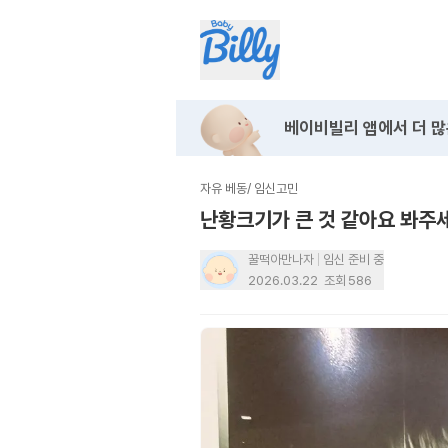
베이비빌리 앱에서
더 많
자유 베동
/
임신고민
난황크기가 큰 것 같아요 봐주
꿀떡아만나자
임신 준비 중
2026.03.22
조회
586