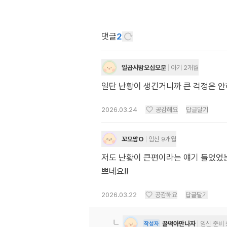
댓글
2
일곱시밤오십오분
아기 2개월
일단 난황이 생긴거니까 큰 걱정은 
2026.03.24
공감해요
답글달기
꼬모맘O
임신 9개월
저도 난황이 큰편이라는 얘기 들었었는
쁘네요!!
2026.03.22
공감해요
답글달기
꿀떡아만나자
임신 준비 
작성자