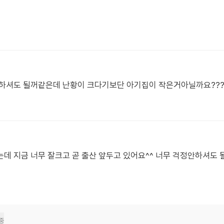
안하셔도 될꺼같은데 난황이 크다기보단 아기집이 작은거아닐까요???
데 지금 너무 잘크고 곧 출산 앞두고 있어요^^ 너무 걱정안하셔도 
중