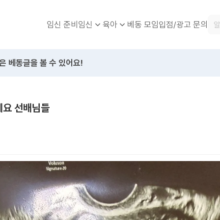
임신 준비
베동 모임
입점/광고 문의
임신
육아
은 베동글을 볼 수 있어요!
세요 선배님들