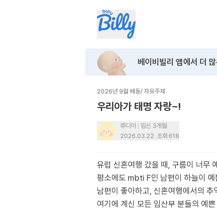
베이비빌리 앱에서
더 많
2026년 9월 베동
/
자유주제
우리아가 태명 자랑~!
쮸디이
임신 3개월
2026.03.22
조회
618
유럽 신혼여행 갔을 때, 구름이 너무 
평소에도 mbti F인 남편이 하늘이
남편이 좋아하고, 신혼여행에서의 추
여기에 계신 모든 임산부 분들의 예쁜