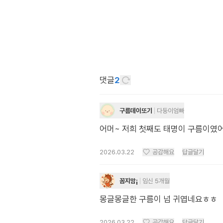
댓글
2
구름데이또기
다둥이엄빠
어머~ 저희 첫째도 태명이 구름이였
2026.03.22
공감해요
답글달기
꼼지맘¡
임신 5개월
몽글몽글한 구름이 넘 귀엽네요ㅎㅎ
2026.03.22
공감해요
답글달기