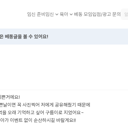
임신 준비
베동 모임
입점/광고 문의
임신
육아
은 베동글을 볼 수 있어요!
예쁜거에요!
 예쁜날이면 꼭 사진찍어 저에게 공유해줬기 때문에
억을 오래 기억하고 싶어 구름이로 지었어요~
 아가 이벤트 없이 순산하시길 바랄게요!!