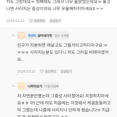
저도 그런데요ㅠ 첫째때도 그래서 너무 놀랐었는데요ㅠ 놓고
나면 사라지는 증상이여요 너무 우울해하지마세요!! ㅜㅜ
2026.03.22
공감해요
답글달기
달이네가족
임신 4개월
작성자
친구가 자분하면 애낳고도 그럴거라고하더라구요 ㅠ
ㅠㅠㅠ 사라지는분도 있다니 저도 그러길 바래야겠어
요..
2026.03.22
공감해요
답글달기
나리아요가
다둥이엄빠
저 자연분만했는데 그증상 사라졌어요! 걱정하지마세
요ㅎㅎ 아! 근데 저도 처음에는 걱정돼서 케겔운동하고
막 그랬는데 나중에 사라지니 안하게 됐습니다ㅠ 지금