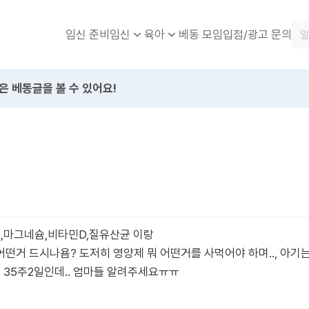
임신 준비
베동 모임
입점/광고 문의
임신
육아
은 베동글을 볼 수 있어요!
슘,마그네슘,비타민D,질유산균 이랑
떤거 드시나욤? 도저히 영양제 뭐 어떤거를 사먹어야 하며.., 아기
재 35주2일인데.. 엄마들 알려주세요ㅠㅠ