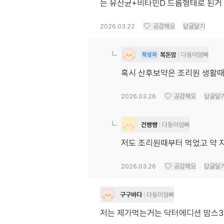
는 유산균+비타민D 드롭형태로 된거
2026.03.22
공감해요
답글달기
복돈맘
다둥이엄빠
작성자
혹시 산후보약은 조리원 생활때
2026.03.26
공감해요
답글달
건빵빵
다둥이엄빠
저도 조리원때부터 먹었고 약 
2026.03.26
공감해요
답글달
구구바다
다둥이엄빠
저는 제가먹는거는 닥터에디션 맘스3