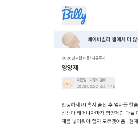
베이비빌리 앱에서
더 많
2026년 4월 베동
/
자유주제
영양제
복돈맘
다둥이엄빠
2026.03.22
조회
445
안녕하세요! 혹시 출산 후 엄마들 칼
신생아 태어나자마자 영양제랑 다들 어
제를 넣어줘야 할지 모르겠어욤.. 현