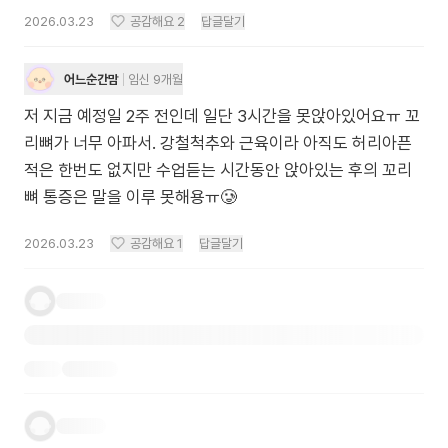
2026.03.23
공감해요
2
답글달기
어느순간맘
임신 9개월
저 지금 예정일 2주 전인데 일단 3시간을 못앉아있어요ㅠ 꼬
리뼈가 너무 아파서. 강철척추와 근육이라 아직도 허리아픈
적은 한번도 없지만 수업듣는 시간동안 앉아있는 후의 꼬리
뼈 통증은 말을 이루 못해용ㅠ🥲
2026.03.23
공감해요
1
답글달기