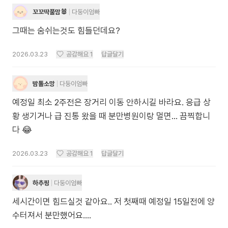
꼬꼬딱풀맘🐰
다둥이엄빠
그때는 숨쉬는것도 힘들던데요?
2026.03.23
공감해요
1
답글달기
밤톨소망
다둥이엄빠
예정일 최소 2주전은 장거리 이동 안하시길 바라요. 응급 상
황 생기거나 급 진통 왔을 때 분만병원이랑 멀면... 끔찍합니
다 😂
2026.03.23
공감해요
1
답글달기
하추핑
다둥이엄빠
세시간이면 힘드실것 같아요.. 저 첫째때 예정일 15일전에 양
수터져서 분만했어요....