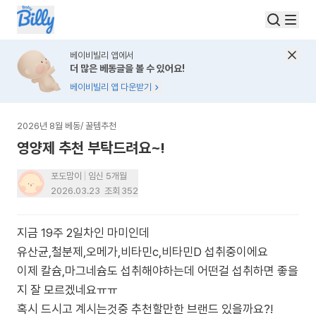
베이비빌리 앱에서
더 많은 베동글을 볼 수 있어요!
베이비빌리 앱 다운받기
2026년 8월 베동
/
꿀템추천
영양제 추천 부탁드려요~!
포도맘이
임신 5개월
2026.03.23
조회
352
지금 19주 2일차인 마미인데
유산균,철분제,오메가,비타민c,비타민D 섭취중이에요
이제 칼슘,마그네슘도 섭취해야하는데 어떤걸 섭취하면 좋을
지 잘 모르겠네요ㅠㅠ
혹시 드시고 계시는것중 추천할만한 브랜드 있을까요?!