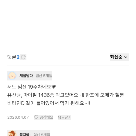
댓글
2
최신순
계절담다
임신 5개월
저도 임신 19주차에요💗
유산균, 마이필 1436품 먹고있어요~!! 한포에 오메가 철분
비타민D 같이 들어있어서 먹기 편해요~!!
2026.04.07
공감해요
답글달기
꼼지맘¡
임신 5개월