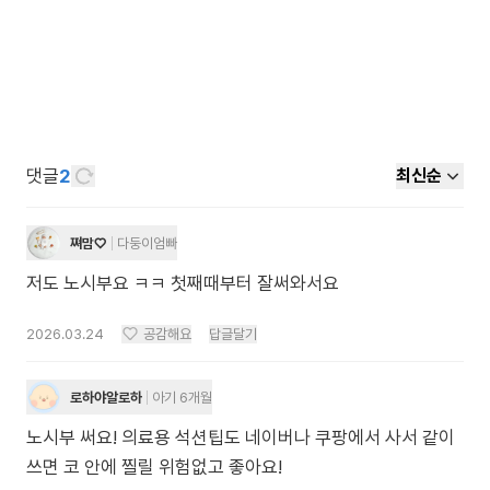
댓글
2
최신순
쪄맘♡
다둥이엄빠
저도 노시부요 ㅋㅋ 첫째때부터 잘써와서요
2026.03.24
공감해요
답글달기
로하야알로하
아기 6개월
노시부 써요! 의료용 석션팁도 네이버나 쿠팡에서 사서 같이
쓰면 코 안에 찔릴 위험없고 좋아요!