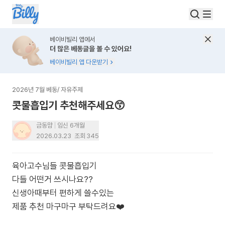
베이비빌리 앱에서
더 많은 베동글을 볼 수 있어요!
베이비빌리 앱 다운받기
2026년 7월 베동
/
자유주제
콧물흡입기 추천해주세요😙
금동먐
임신 6개월
2026.03.23
조회
345
육아고수님들 콧물흡입기
다들 어떤거 쓰시나요??
신생아때부터 편하게 쓸수있는
제품 추천 마구마구 부탁드려요❤️