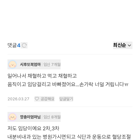
댓글
4
최신순
시후또복엄마
임신 7개월
일어나서 채혈하고 먹고 채혈하고
움직이고 임당걸리고 바빠졌어요...손가락 너덜 거립니다ㅠ
2026.03.27
공감해요
답글달기
깡총이엄마님
임신 8개월
저도 임당이예요 2차,3차
내분비내과 있는 병원가시면되고 식단과 운동으로 혈당조절