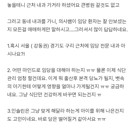
놓을테니 근처 내과 가거라 하셨어요 큰병원 갈것도 없고
그러고 동네 내과를 가니, 의사쌤이 임당 환자는 잘 안보셨는
지 모든걸 애매하게만 말하시고….그러셔서 많이 답답하네요.
1.혹시 서울 ( 강동권) 경기도 구리 근처에 임당 전문 내과 아
시나요?!
2. 어떤 마인드로 임당을 대해야 하는지 ㅠㅠ 물론 이제 식단
관리 엄청 할건데요. 이게 뭐 출산후 본격 당뇨가 될지, 뱃속
의 아기한테 어떻게 영향을 얼마나 가게될건지 ㅠㅠ 궁금하
네요. 그냥 식단만 건강하게 바꾸면 되는건지 ㅠ
3.인슐린은 그냥 맞게 해달라 하는게 아이를 위해 나은건지
도 고민이네요. 바로 당은 떨어질거 같아서요 ㅠㅠ