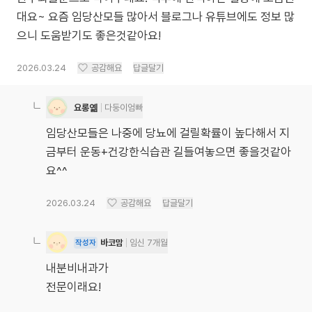
대요~ 요즘 임당산모들 많아서 블로그나 유튜브에도 정보 많
으니 도움받기도 좋은것같아요!
2026.03.24
공감해요
답글달기
요롱옒
다둥이엄빠
임당산모들은 나중에 당뇨에 걸릴확률이 높다해서 지
금부터 운동+건강한식습관 길들여놓으면 좋을것같아
요^^
2026.03.24
공감해요
답글달기
바코맘
임신 7개월
작성자
내분비내과가
전문이래요!