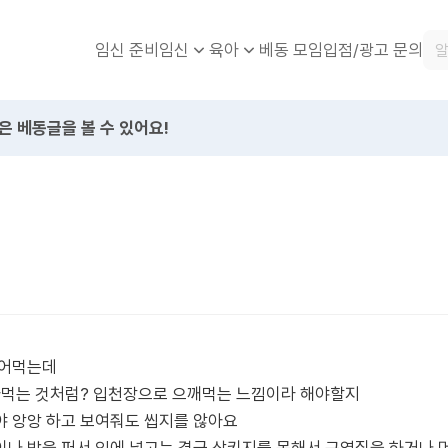
임신 준비
베동 모임
입점/광고 문의
임신
육아
은 베동글을 볼 수 있어요!
씹어먹는데
빨아먹는 것처럼? 입천장으로 으깨먹는 느낌이라 해야할지
야 앙앙 하고 보여줘도 씹지를 않아요