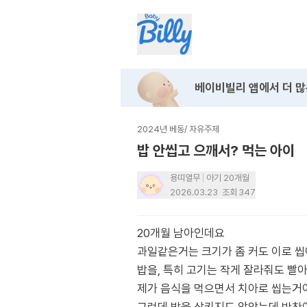
베이비빌리 앱에서
더 많
2024년 베동
/
자유주제
밥 안씹고 으깨서? 먹는 아이
용띠열무
아기 20개월
2026.03.23
조회
347
20개월 남아인데요
과일같은거는 크기가 좀 커도 이로 
밥을, 특히 고기는 작게 잘라줘도 
제가 음식을 먹으면서 치아로 씹는거