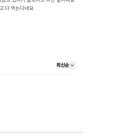
머금고 있다가 뱉으라고 하면 뱉어내요
않고 다 먹는다네요
최신순