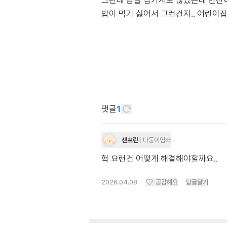
그런데 밥을 삼키지도 않았는데 반찬이
밥이 먹기 싫어서 그런건지.. 어린이
댓글
1
샌프란
다둥이엄빠
헉 요런건 어떻게 해결해야할까요..
2026.04.08
공감해요
답글달기