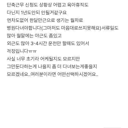
단축근무 신청도 상황상 어렵고 육아휴직도
다닌지 1년도안되 안될거같구요
연차도없어 한달만근으로 생기는 월차로
병원다녀야합니다(그마저도 마음대로쓰지못해요)서류일도
많아 월말에는 야근도 좀있고
외근도 많아 3-4시간 운전만 할때도 있어서
걱정입니다ㅠㅠ
사실 너무 초기라 어케될지도 모르지만
그만둔다하는게 나을지 좀 더 다녀보는게좋을지