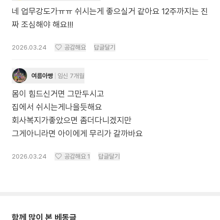
네 업무강도가ㅠㅠ 쉬시는게 좋으실거 같아요 12주까지는 진
짜 조심해야 해요!!!
2026.03.24
공감해요
답글달기
여름아빵
임신 7개월
몸이 힘드신거면 그만두시고
집에서 쉬시는게나을듯해요
회사복지가좋았으면 좀더다니겠지만
그게아니라면 아이에게 무리가 갈까바요
2026.03.24
공감해요
1
답글달기
함께 많이 본 베동글