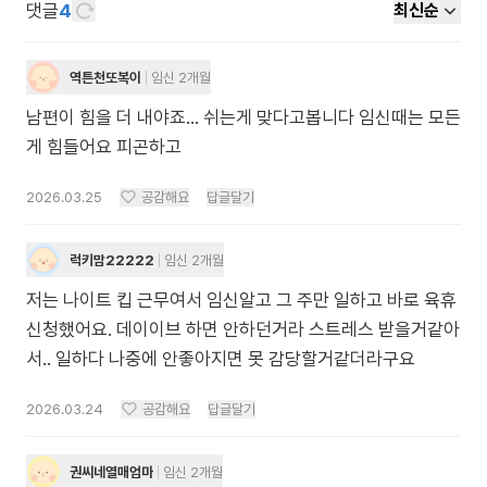
댓글
4
최신순
역튼천또복이
임신 2개월
남편이 힘을 더 내야죠... 쉬는게 맞다고봅니다 임신때는 모든
게 힘들어요 피곤하고
2026.03.25
공감해요
답글달기
럭키맘22222
임신 2개월
저는 나이트 킵 근무여서 임신알고 그 주만 일하고 바로 육휴
신청했어요. 데이이브 하면 안하던거라 스트레스 받을거같아
서.. 일하다 나중에 안좋아지면 못 감당할거같더라구요
2026.03.24
공감해요
답글달기
권씨네열매엄마
임신 2개월