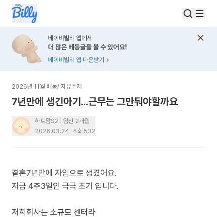
베이비빌리 앱에서
더 많은 베동글을 볼 수 있어요!
베이비빌리 앱 다운받기
2026년 11월 베동
/
자유주제
7년만에 생긴아기...근무는 그만둬야할까요
하트맘S2
임신 2개월
2026.03.24
조회
532
결혼7년만에 자임으로 생겼어요.
지금 4주3일인 극극 초기 입니다.
저희회사는 소규모 센터라