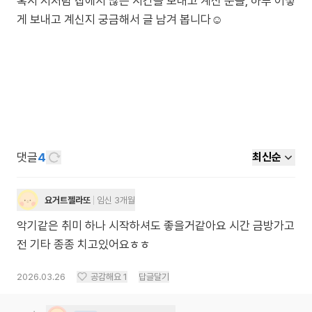
혹시 저처럼 집에서 많은 시간을 보내고 계신 분들, 하루 어떻
게 보내고 계신지 궁금해서 글 남겨 봅니다☺️
댓글
4
최신순
요거트젤라또
임신 3개월
악기같은 취미 하나 시작하셔도 좋을거같아요 시간 금방가고
전 기타 종종 치고있어요ㅎㅎ
2026.03.26
공감해요
1
답글달기