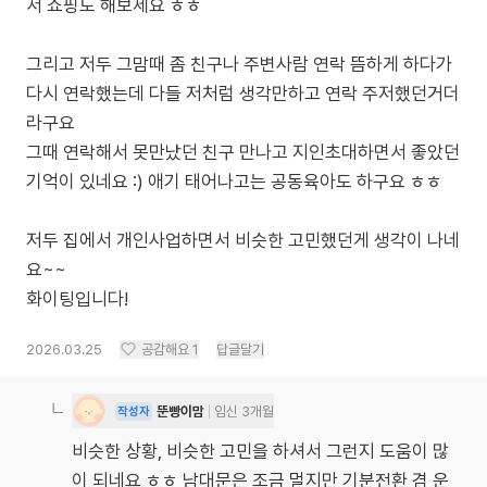
서 쇼핑도 해보세요 ㅎㅎ
그리고 저두 그맘때 좀 친구나 주변사람 연락 뜸하게 하다가
다시 연락했는데 다들 저처럼 생각만하고 연락 주저했던거더
라구요
그때 연락해서 못만났던 친구 만나고 지인초대하면서 좋았던
기억이 있네요 :) 애기 태어나고는 공동육아도 하구요 ㅎㅎ
저두 집에서 개인사업하면서 비슷한 고민했던게 생각이 나네
요~~
화이팅입니다!
2026.03.25
공감해요
1
답글달기
뚠빵이맘
임신 3개월
작성자
비슷한 상황, 비슷한 고민을 하셔서 그런지 도움이 많
이 되네요 ㅎㅎ 남대문은 조금 멀지만 기분전환 겸 운