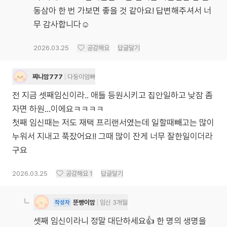
동삼아 한 번 가보면 좋을 것 같아요! 답변해주셔서 너
무 감사합니다☺️
2026.03.25
공감해요
답글달기
쨔니맘777
다둥이엄빠
전 지금 셋째임신이라.. 애들 등원시키고 집안일하고 낮잠 좀
자면 하원...이에요ㅋㅋㅋㅋ
첫째 임신때는 저도 재택 프리랜서였는데 일할때빼고는 많이
누워서 지내고 푹잤어요!! 그때 많이 잔게 너무 잘한일이더라
구요
2026.03.25
공감해요
1
답글달기
뚠빵이맘
임신 3개월
작성자
셋째 임신이라니 정말 대단하세요👍 한 명의 생명을