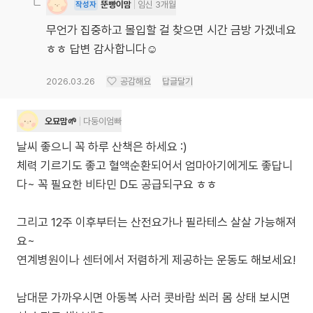
뚠빵이맘
임신 3개월
작성자
무언가 집중하고 몰입할 걸 찾으면 시간 금방 가겠네요
ㅎㅎ 답변 감사합니다☺️
2026.03.26
공감해요
답글달기
오묘맘🌱
다둥이엄빠
날씨 좋으니 꼭 하루 산책은 하세요 :)
체력 기르기도 좋고 혈액순환되어서 엄마아기에게도 좋답니
다~ 꼭 필요한 비타민 D도 공급되구요 ㅎㅎ
그리고 12주 이후부터는 산전요가나 필라테스 살살 가능해져
요~
연계병원이나 센터에서 저렴하게 제공하는 운동도 해보세요!
남대문 가까우시면 아동복 사러 콧바람 쐬러 몸 상태 보시면