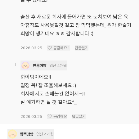
을 수 있네요!
출산 후 새로운 회사에 들어가면 또 눈치보여 남은 육
아휴직도 사용못할것 같고 참 막막했는데, 뭔가 한줄기
희망이 생기네요 ㅎㅎ 감사합니다 :)
2026.03.25
공감해요
1
답글달기
안루아맘
임신 4개월
화이팅이에요!!
일정 꼭! 잘 조율해보세요 :)
회사에서도 손해볼건 없어서~!!
잘 얘기하면 될 것 같아요^_
2026.03.25
공감해요
답글달기
형뽁떵맘
임신 4개월