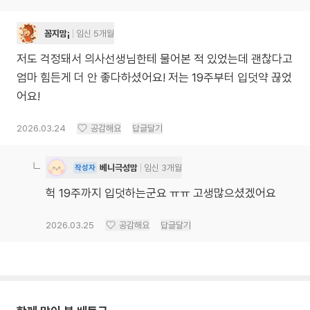
꼼지맘¡
임신 5개월
저도 걱정돼서 의사선생님한테 물어본 적 있었는데 괜찮다고
엄마 힘든게 더 안 좋다하셨어요! 저는 19주부터 입덧약 끊었
어요!
2026.03.24
공감해요
답글달기
베니극성맘
임신 3개월
작성자
헉 19주까지 입덧하는군요 ㅠㅠ 고생많으셨겠어요
2026.03.25
공감해요
답글달기