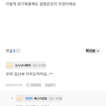
이렇게 장기복용해도 괜찮은건지 걱정이에요
댓글
3
최신순
눈누난나메리
임신 8개월
31주 임산부 아직도먹어요..^^
2026.03.25
공감해요
답글달기
베니극성맘
임신 3개월
작성자