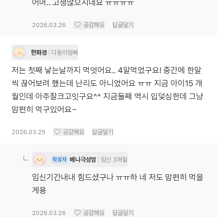
어머.. 고생많으시네요 ㅠㅠㅠㅠ
2026.03.26
공감해요
답글달기
한화경
다둥이엄빠
저는 첫째 낳는날까지 먹엇어요.. 4알먹었구요! 중간에 한알
씩 끊어보려 했는데 난리도 아니었어요 ㅠㅠ 지금 아이15 개
월인데 아주잘크고잇구요^^ 지금둘째 역시 입덫심한데 그냥
맘편히 먹구있어요~
2026.03.25
공감해요
답글달기
베니극성맘
임신 3개월
작성자
임신기간내내 힘드셨구나 ㅠㅠ하 네 저도 맘편히 먹을
게용
2026.03.26
공감해요
답글달기