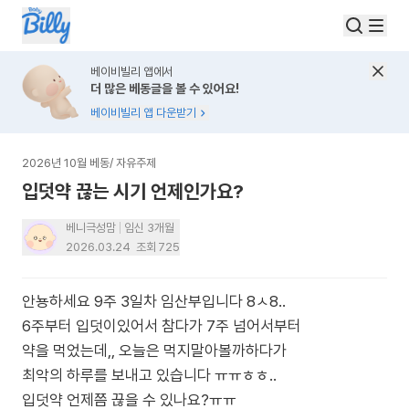
베이비빌리 앱에서
더 많은 베동글을 볼 수 있어요!
베이비빌리 앱 다운받기
2026년 10월 베동
/
자유주제
입덧약 끊는 시기 언제인가요?
베니극성맘
임신 3개월
2026.03.24
조회
725
안뇽하세요 9주 3일차 임산부입니다 8ㅅ8..
6주부터 입덧이있어서 참다가 7주 넘어서부터
약을 먹었는데,, 오늘은 먹지말아볼까하다가
최악의 하루를 보내고 있습니다 ㅠㅠㅎㅎ..
입덧약 언제쯤 끊을 수 있나요?ㅠㅠ