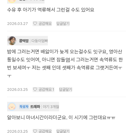
수유 후 아기가 역류해서 그런걸 수도 있어요
2026.03.27
공감해요
답글달기
콩떡맘
다둥이엄빠
밤에 그러는거면 배앓이가 늦게 오는걸수도 잇구요, 영아산
통일수도 잇어여, 아니면 잠들몀서 그러는거면 속역류도 한
번 보세여ㅜ 저는 셋째 인데 셋째가 속역류로 그랫거든여ㅜ
ㅜ
2026.03.25
공감해요
1
답글달기
트래파
아기 3개월
작성자
알아보니 마녀시간이라더군요. 이 시기에 그런대요ㅠㅠ
2026.03.25
공감해요
답글달기