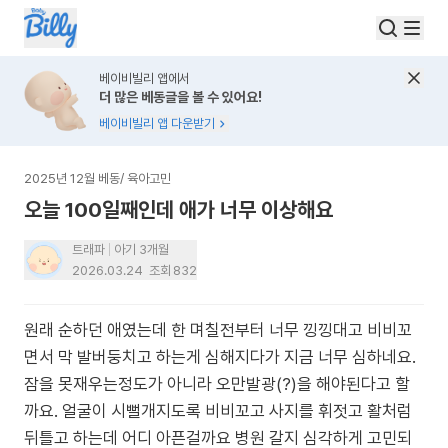
베이비빌리 앱에서
더 많은 베동글을 볼 수 있어요!
베이비빌리 앱 다운받기
2025년 12월 베동
/
육아고민
오늘 100일째인데 애가 너무 이상해요
트래파
아기 3개월
2026.03.24
조회
832
원래 순하던 애였는데 한 며칠전부터 너무 낑낑대고 비비꼬
면서 막 발버둥치고 하는게 심해지다가 지금 너무 심하네요.
잠을 못재우는정도가 아니라 오만발광(?)을 해야된다고 할
까요. 얼굴이 시뻘개지도록 비비꼬고 사지를 휘젓고 활처럼
뒤틀고 하는데 어디 아픈걸까요 병원 갈지 심각하게 고민되