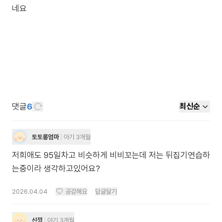
네요
댓글
6
최신순
토토롱엄마
아기 3개월
저희애도 95일차고 비슷하게 비비꼬는데 저는 뒤집기연습하
는중이라 생각하고있어요?
2026.04.04
공감해요
답글달기
신낑
아기 3개월