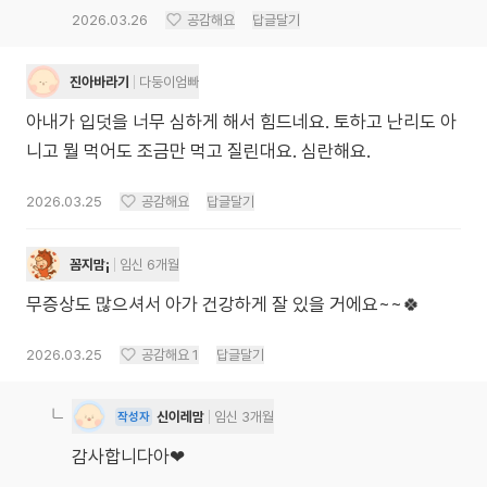
2026.03.26
공감해요
답글달기
진아바라기
다둥이엄빠
아내가 입덧을 너무 심하게 해서 힘드네요. 토하고 난리도 아
니고 뭘 먹어도 조금만 먹고 질린대요. 심란해요.
2026.03.25
공감해요
답글달기
꼼지맘¡
임신 6개월
무증상도 많으셔서 아가 건강하게 잘 있을 거에요~~🍀
2026.03.25
공감해요
1
답글달기
신이레맘
임신 3개월
작성자
감사합니다아❤