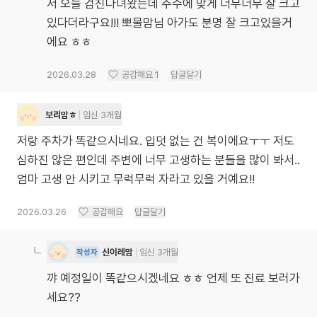
저 오늘 검진다녀왔는데 주수에 맞게 너무너무 잘 크고
있다더라구요!!! 뽀물맘님 아가도 분명 잘 크고있을거
에요 ㅎㅎ
2026.03.28
공감해요
1
답글달기
보리맘ㅎ
임신 3개월
저랑 주차가 똑같으시네요. 입덧 없는 건 복이에요ㅜㅜ 저도
심하진 않은 편인데 주변에 너무 고생하는 분들을 많이 봐서..
엄마 고생 안 시키고 무럭무럭 자라고 있을 거예요!!
2026.03.26
공감해요
답글달기
신이레맘
임신 3개월
작성자
꺄 예정일이 똑같으시겠네요 ㅎㅎ 언제 또 진료 보러가
세요??