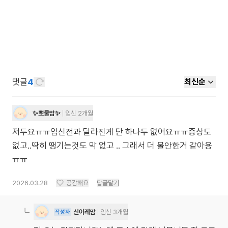
댓글
4
최신순
✨뽀물맘✨
임신 2개월
저두요ㅠㅠ임신전과 달라진게 단 하나두 없어요ㅠㅠ증상도
없고..딱히 땡기는것도 막 없고 .. 그래서 더 불안한거 같아용
ㅠㅠ
2026.03.28
공감해요
답글달기
신이레맘
임신 3개월
작성자