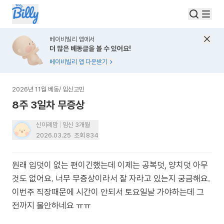
베이비빌리 앱에서
더 많은 베동글을 볼 수 있어요!
베이비빌리 앱 다운받기
2026년 11월 베동
/
임신고민
8주 3일차 무증상
신이레맘
임신 3개월
2026.03.25
조회
834
원래 입덧이 없는 편이긴했는데 이제는 공복덧, 양치덧 아무
것도 없어요. 너무 무증상이라서 잘 자라고 있는지 궁금해요.
이번주 직장때문에 시간이 안되서 토요일날 가야하는데 그
전까지 불안하네요 ㅠㅠ