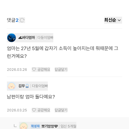
댓글
2
최신순
🌊바다엄마
다둥이엄빠
엄마는 27년 5월에 갑자기 소득이 높아지는데 뭐때문에 그
런거예요?
2026.03.26
공감해요
답글달기
김무
다둥이엄빠
남편이랑 엄마 둘다예요?
2026.03.25
공감해요
답글달기
뽀기맘맘🩷
임신 5개월
작성자