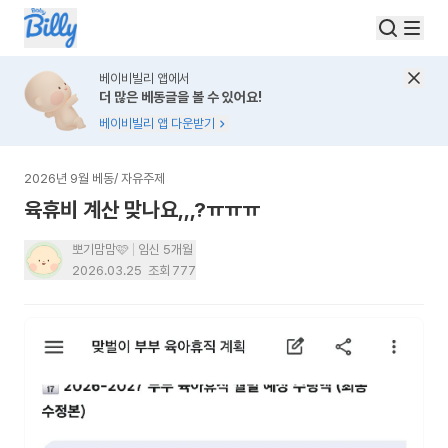
베이비빌리 앱에서
더 많은 베동글을 볼 수 있어요!
베이비빌리 앱 다운받기
2026년 9월 베동
/
자유주제
육휴비 계산 맞나요,,,?ㅠㅠㅠ
뽀기맘맘🩷
임신 5개월
2026.03.25
조회
777