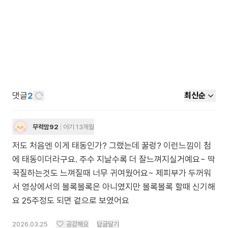
댓글
2
최신순
무럭맘92
아기 13개월
저도 처음엔 이게 태동인가? 그랬는데 꿀렁? 이런느낌이 첨
에 태동이더라구요. 주수 지날수록 더 잘느껴지실거예요~ 딱
꾹질하는것도 느껴질때 너무 귀여웠어요~ 제피부가 두꺼워
서 영상에서의 볼록볼록은 아니였지만 볼록볼록 할때 신기해
요 25주정도 되면 겉으로 보였어요
2026.03.25
공감해요
답글달기