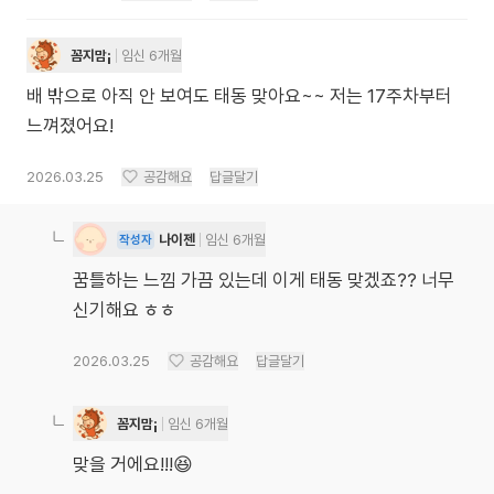
꼼지맘¡
임신 6개월
배 밖으로 아직 안 보여도 태동 맞아요~~ 저는 17주차부터
느껴졌어요!
2026.03.25
공감해요
답글달기
나이젠
임신 6개월
작성자
꿈틀하는 느낌 가끔 있는데 이게 태동 맞겠죠?? 너무
신기해요 ㅎㅎ
2026.03.25
공감해요
답글달기
꼼지맘¡
임신 6개월
맞을 거에요!!!😆