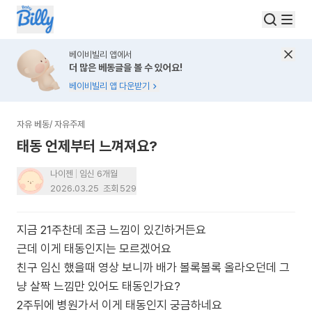
베이비빌리 앱에서
더 많은 베동글을 볼 수 있어요!
베이비빌리 앱 다운받기
자유 베동
/
자유주제
태동 언제부터 느껴져요?
나이젠
임신 6개월
2026.03.25
조회
529
지금 21주찬데 조금 느낌이 있긴하거든요
근데 이게 태동인지는 모르겠어요
친구 임신 했을때 영상 보니까 배가 볼록볼록 올라오던데 그
냥 살짝 느낌만 있어도 태동인가요?
2주뒤에 병원가서 이게 태동인지 궁금하네요