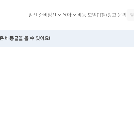
임신 준비
베동 모임
입점/광고 문의
임신
육아
은 베동글을 볼 수 있어요!