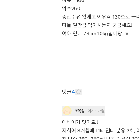
이유식100
막수260
중간수유 없애고 이유식 130으로 올
다들 얼만큼 먹이시는지 궁금해요!
여아 인데 73cm 10kg입니당,,ㅎ
댓글
4
또복앙
아기 9개월
애바애가 맞아요 !
저희애 8개월때 11kg인데 분유 2회,