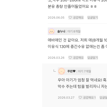
첫,막수 260~280ml 먹고 이유식 20
분유 총량 안줄어들었어요 ㅎㅎ
2026.06.05
공감해요
답글달기
솔누나
아기 8개월
애바애인 것 같아요. 저희 애(8개월 10
이유식 130에 중간수유 없애는건 좀
2026.03.26
공감해요
답글달기
푸린💗
아기 7개월
우아 아기가 엄청 잘 먹네요! 
막수 주는데 텀을 벌리자니 
2026.03.27
공감해요
1
답글