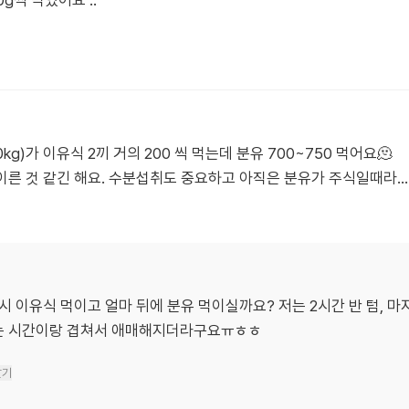
0g씩 먹었어요 ..
kg)가 이유식 2끼 거의 200 씩 먹는데 분유 700~750 먹어요🫠
 이른 것 같긴 해요. 수분섭취도 중요하고 아직은 분유가 주식일때라…
혹시 이유식 먹이고 얼마 뒤에 분유 먹이실까요? 저는 2시간 반 텀, 
자는 시간이랑 겹쳐서 애매해지더라구요ㅠㅎㅎ
달기