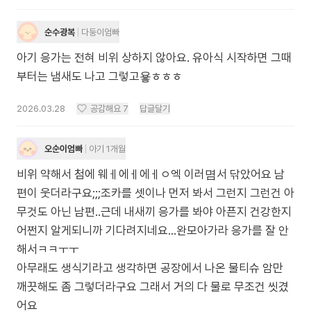
순수광복
다둥이엄빠
아기 응가는 전혀 비위 상하지 않아요. 유아식 시작하면 그때
부터는 냄새도 나고 그렇고욯ㅎㅎㅎ
2026.03.28
공감해요
7
답글달기
오순이엄빠
아기 1개월
비위 약해서 첨에 웨ㅔ에ㅔ에ㅔㅇ엑 이러몀서 닦았어요 남
편이 웃더라구요;;;조카를 셋이나 먼저 봐서 그런지 그런건 아
무것도 아닌 남편..근데 내새끼 응가를 봐야 아픈지 건강한지
어쩐지 알게되니까 기다려지네요...완모아가라 응가를 잘 안
해서ㅋㅋㅜㅜ
아무래도 생식기라고 생각하면 공장에서 나온 물티슈 암만
깨끗해도 좀 그렇더라구요 그래서 거의 다 물로 무조건 씻겼
어요