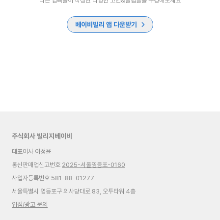
다른 엄빠들이 작성한 다양한 고민&꿀팁글을 구경해보세요
베이비빌리 앱 다운받기
주식회사 빌리지베이비
대표이사 이정윤
통신판매업신고번호
2025-서울영등포-0160
사업자등록번호 581-88-01277
서울특별시 영등포구 의사당대로 83, 오투타워 4층
입점/광고 문의