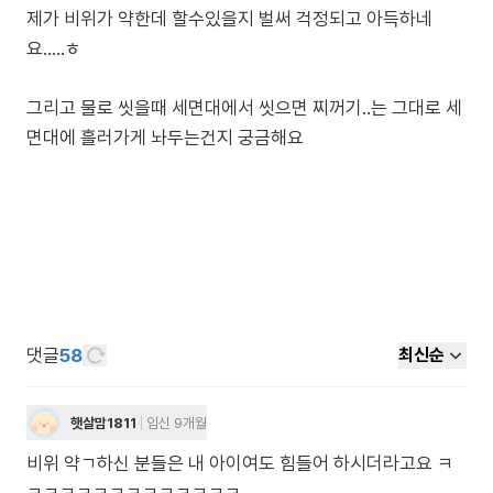
제가 비위가 약한데 할수있을지 벌써 걱정되고 아득하네
요.....ㅎ
그리고 물로 씻을때 세면대에서 씻으면 찌꺼기..는 그대로 세
댓글
58
최신순
햇살맘1811
임신 9개월
비위 약ㄱ하신 분들은 내 아이여도 힘들어 하시더라고요 ㅋ