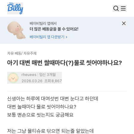
베이비빌리 앱에서
더 많은 베동글을 볼 수 있어요!
베이비빌리 앱 다운받기
자유 베동
/
자유주제
아기 대변 매번 쌀때마다(?)물로 씻어야하나요?
rheuees
임신 3개월
2026.03.26
조회
8,867
신생아는 하루에 대여섯번 대변 눈다고 하던데
대변 눌때마다 물로 씻어야하나요?
보통 맨손으로 씻는지도 궁금해요
저는 그냥 물티슈로 닦으면 되는줄 알았는데