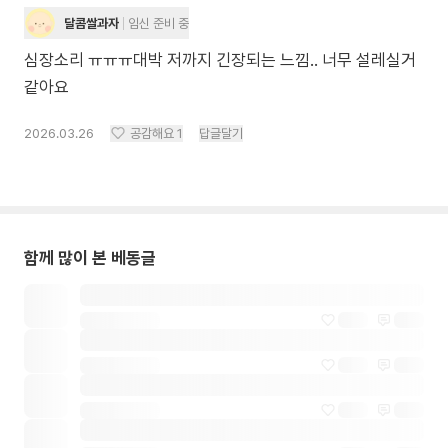
달콤쌀과자
임신 준비 중
심장소리 ㅠㅠㅠ대박 저까지 긴장되는 느낌.. 너무 설레실거
같아요
2026.03.26
공감해요
1
답글달기
함께 많이 본 베동글