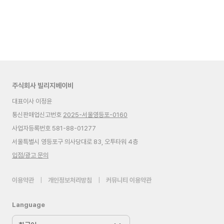
주식회사 빌리지베이비
대표이사 이정윤
통신판매업신고번호
2025-서울영등포-0160
사업자등록번호 581-88-01277
서울특별시 영등포구 의사당대로 83, 오투타워 4층
입점/광고 문의
이용약관
|
개인정보처리방침
|
커뮤니티 이용약관
Language