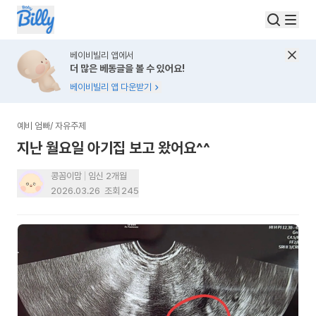
베이비빌리 앱에서
더 많은 베동글을 볼 수 있어요!
베이비빌리 앱 다운받기
예비 엄빠
/
자유주제
지난 월요일 아기집 보고 왔어요^^
콩꼼이맘
임신 2개월
2026.03.26
조회
245