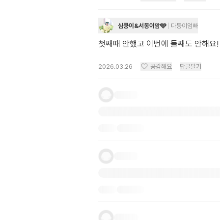
심쿵이&서동이맘🩵
다둥이엄빠
첫째때 안했고 이번에 둘째도 안해요!
2026.03.26
공감해요
답글달기