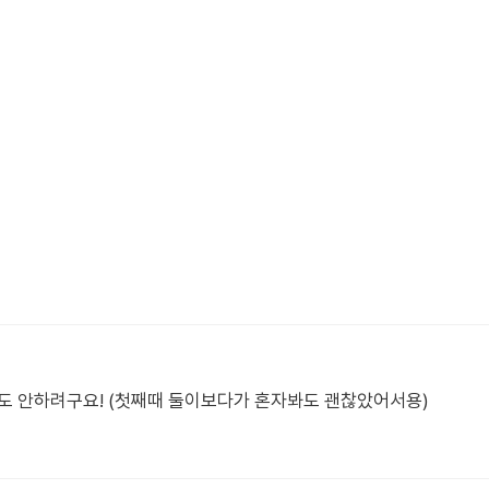
도 안하려구요! (첫째때 둘이보다가 혼자봐도 괜찮았어서용)