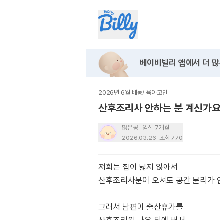
베이비빌리 앱에서
더 많
2026년 6월 베동
/
육아고민
산후조리사 안하는 분 계신가요
많은콩
임신 7개월
2026.03.26
조회
770
저희는 집이 넓지 않아서
산후조리사분이 오셔도 공간 분리가 안
그래서 남편이 출산휴가를