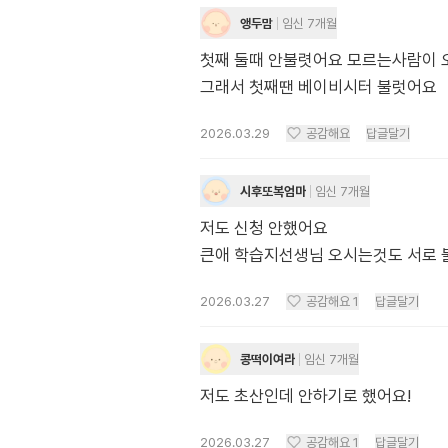
앵두맘
임신 7개월
첫째 둘때 안불렷어요 모르는사람이 
그래서 첫째땐 베이비시터 불럿어요
2026.03.29
공감해요
답글달기
시후또복엄마
임신 7개월
저도 신청 안했어요
큰애 학습지선생님 오시는것도 서로
2026.03.27
공감해요
1
답글달기
콩떡이여라
임신 7개월
저도 초산인데 안하기로 했어요!
2026.03.27
공감해요
1
답글달기