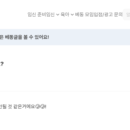
임신 준비
베동 모임
입점/광고 문의
임신
육아
은 베동글을 볼 수 있어요!
?
될 것 같은거에요🥲🥲!