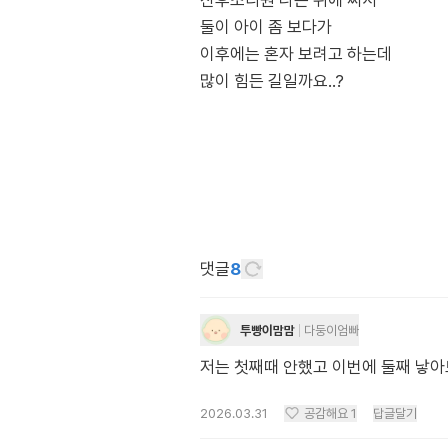
산후조리원 나온 뒤에 써서
둘이 아이 좀 보다가
이후에는 혼자 보려고 하는데
많이 힘든 길일까요..?
댓글
8
투빵이맘맘
다둥이엄빠
저는 첫째때 안했고 이번에 둘째 낳아
2026.03.31
공감해요
1
답글달기