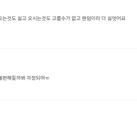
오는것도 싫고 오시는것도 고를수가 없고 랜덤이라 더 싫엇어요
 불편해질까봐 걱정되여ㅠ