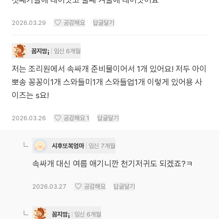
첫째가을에 태어낫고 둘째 겨울에 태어낫어요
2026.03.29
공감해요
답글달기
꼼지맘¡
임신 6개월
저는 조리원에서 속싸개 준비물이어서 1개 있어요! 저두 아이
뽀송 꽁꽁이1개 스와들미1개 스와들업1개 이렇게 있어용 사
이즈는 s요!
2026.03.26
공감해요
1
답글달기
시후또복엄마
임신 7개월
속싸개 대신 여름 애기니깐 천기저귀도 되겠죠?ㅋ
2026.03.27
공감해요
답글달기
꼼지맘¡
임신 6개월