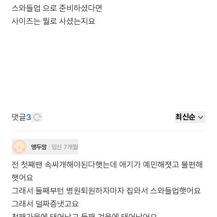
스와들업 으로 준비하셨다면
사이즈는 뭘로 사셨는지요
댓글
3
최신순
앵두맘
임신 7개월
전 첫째땐 속싸개해야된다햇는데 애기가 예민해졋고 불편해
햇어요
그래서 둘째부턴 병원퇴원하자마자 집와서 스와들업햇어요
그래서 덜짜증냇고요