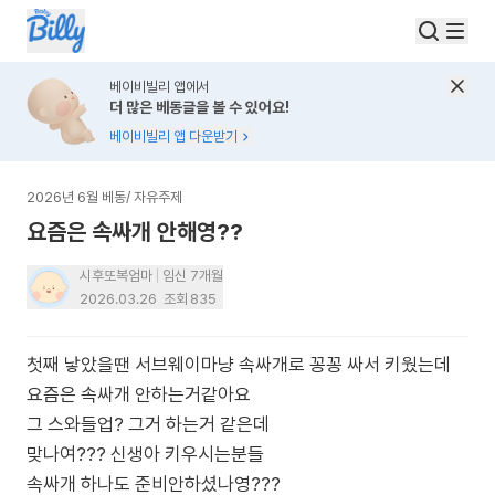
베이비빌리 앱에서
더 많은 베동글을 볼 수 있어요!
베이비빌리 앱 다운받기
2026년 6월 베동
/
자유주제
요즘은 속싸개 안해영??
시후또복엄마
임신 7개월
2026.03.26
조회
835
첫째 낳았을땐 서브웨이마냥 속싸개로 꽁꽁 싸서 키웠는데
요즘은 속싸개 안하는거같아요
그 스와들업? 그거 하는거 같은데
맞나여??? 신생아 키우시는분들
속싸개 하나도 준비안하셨나영???