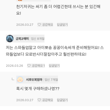
천기저귀는 싸기 좀 더 어렵긴한데 쓰시는 분 있긴해
요!
2026.03.27
공감해요
답글달기
금복2애미
임신 8개월
저는 스와들업말고 아이뽀송 꽁꽁이속싸개 준비해뒀어요! 스
와들업보다 모로반사더잘잡아주고 훨씬편하데요!
2026.03.26
공감해요
1
답글달기
시후또복엄마
임신 7개월
혹시 몇개 구매하셨나영??
2026.03.27
공감해요
답글달기