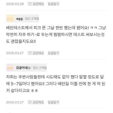
2026.03.28
공감해요
답글달기
agg
임신 2개월
배란테스트해서 피크 뜬 그날 한번 했는데 됐어요! ㅋㅋ 그냥
막연히 자주 하기-로 두는게 찜찜하시면 테스트 써보시는것
도 괜찮을지도요!!
2026.03.27
공감해요
답글달기
감귤이네🍊
임신 2개월
저희는 주변사람들한테 시도때도 없이 했다 말할 정도로 달
에 5~7일마다 했어요!! 그러다 배란일 이틀 전에 한 게 딱 된
거 같더라고요 ㅎㅎ
2026.03.27
공감해요
답글달기