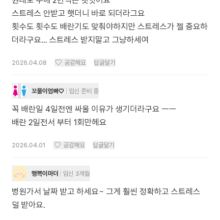
원래도 주에 2번씩은 햇엇어요
스트레스 안받고 햇더니 바로 되더라그요
횟수도 횟수도 배란기도 맞춰야하지만 스트레스가 젤 중요하
더라구요... 스트레스 받지말고 그냥하세여
2026.04.08
공감해요
답글달기
꼬물이엄빠♡
임신 준비 중
꼭 배란일 4일전엔 싸울 이유가 생기더라구요 ㅡㅡ
배란 2일전서 부터 1회만헤요
2026.04.01
공감해요
답글달기
행뽁이마더
임신 3개월
병원가서 날짜 받고 하세요~ 그게 훨씬 정확하고 스트레스
덜 받아요.