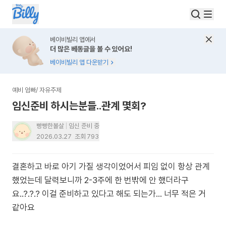
베이비빌리 앱에서
더 많은 베동글을 볼 수 있어요!
베이비빌리 앱 다운받기
예비 엄빠
/
자유주제
임신준비 하시는분들..관계 몇회?
빵빵한볼살
임신 준비 중
2026.03.27
조회
793
결혼하고 바로 아기 가질 생각이었어서 피임 없이 항상 관계
했었는데 달력보니까 2-3주에 한 번밖에 안 했더라구
요..?.?.? 이걸 준비하고 있다고 해도 되는가… 너무 적은 거
같아요