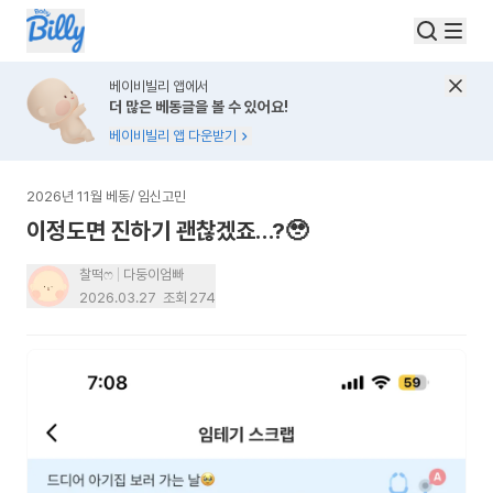
베이비빌리 앱에서
더 많은 베동글을 볼 수 있어요!
베이비빌리 앱 다운받기
2026년 11월 베동
/
임신고민
이정도면 진하기 괜찮겠죠…?🥹
찰떡ෆ
다둥이엄빠
2026.03.27
조회
274