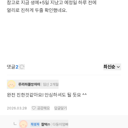
참고로 지금 생예+5일 지났고 예정일 하루 전에
얼리로 진하게 두줄 확인했네요.
댓글
2
최신순
루리하똘망마미
임신 2개월
완전 진한것같아요! 안심하셔도 될 듯요 ^^
2026.03.28
공감해요
답글달기
찰떡ෆ
다둥이엄빠
작성자