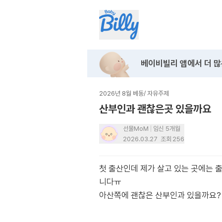
베이비빌리 앱에서
더 많
2026년 8월 베동
/
자유주제
산부인과 괜찮은곳 있을까요
선물MoM
임신 5개월
2026.03.27
조회
256
첫 출산인데 제가 살고 있는 곳에는 
니다ㅠ