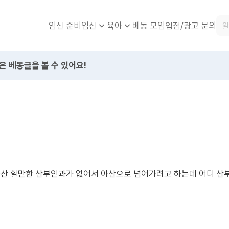
임신 준비
베동 모임
입점/광고 문의
임신
육아
은 베동글을 볼 수 있어요!
출산 할만한 산부인과가 없어서 아산으로 넘어가려고 하는데 어디 산