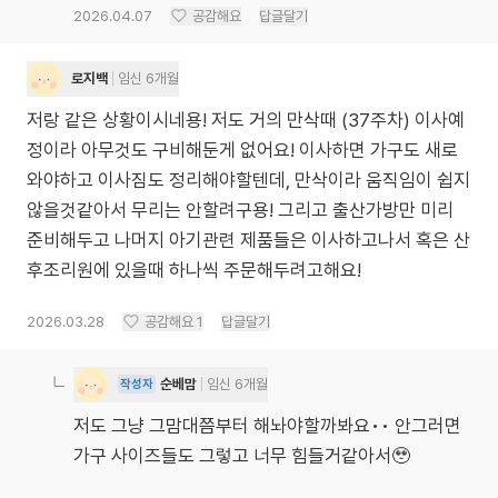
2026.04.07
공감해요
답글달기
로지백
임신 6개월
저랑 같은 상황이시네용! 저도 거의 만삭때 (37주차) 이사예
정이라 아무것도 구비해둔게 없어요! 이사하면 가구도 새로
와야하고 이사짐도 정리해야할텐데, 만삭이라 움직임이 쉽지
않을것같아서 무리는 안할려구용! 그리고 출산가방만 미리
준비해두고 나머지 아기관련 제품들은 이사하고나서 혹은 산
후조리원에 있을때 하나씩 주문해두려고해요!
2026.03.28
공감해요
1
답글달기
순베맘
임신 6개월
작성자
저도 그냥 그맘대쯤부터 해놔야할까봐요•• 안그러면
가구 사이즈들도 그렇고 너무 힘들거같아서🥹