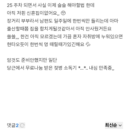
25 주차 되면서 사실 이제 슬슬 해야할법 한데
아직 저흰 신혼집이없어요,, 🥺
장거리 부부라서 남편도 일주일에 한번씩만 들리는데 아마
출산할때쯤 집을 합치게될것같아서 아직 안사뒀거든요
쓸쓸,,, 한건 아직 모르겠는데 가끔 혼자 자취방에 누워있으면
현타오듯이 한번씩 멍 때릴때가있긴해요 💦
암것도 준비안했지만 일단
당근에서 무료나눔 받은 젖병 소독기 *...*.. 내심 만족중,,
댓글
2
최신순