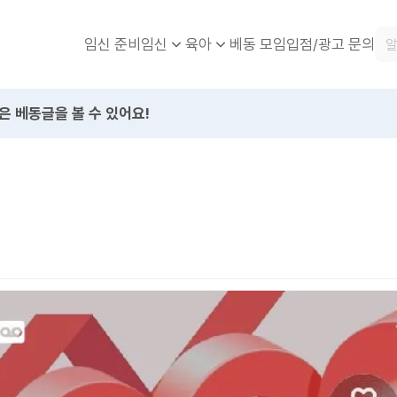
임신 준비
베동 모임
입점/광고 문의
임신
육아
은 베동글을 볼 수 있어요!