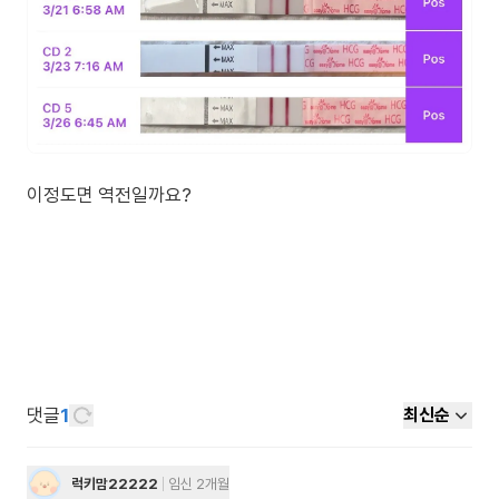
이정도면 역전일까요?
댓글
1
최신순
럭키맘22222
임신 2개월