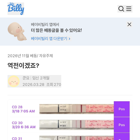
베이비빌리 앱에서
더 많은 베동글을 볼 수 있어요!
베이비빌리 앱 다운받기
2026년 11월 베동
/
자유주제
역전이겠죠?
쿤요
임신 2개월
2026.03.28
조회
270