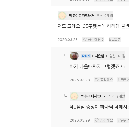
떡볶이피자햄버거
임신 9개월
저도 그래요..35주됐는데 허리랑 골
2026.03.28
공감해요
2
답글달기
0시은맘0
임신 8개월
작성자
아기 나올때까지 그렇겠죠?ㅜ
2026.03.28
공감해요
답글달
떡볶이피자햄버거
임신 9개월
네..점점 증상이 하나씩 더해
2026.03.29
공감해요
답글달