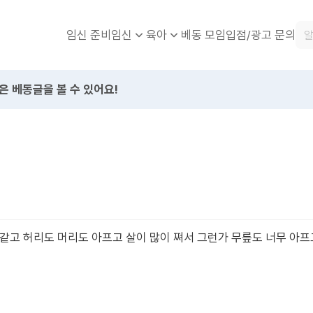
임신 준비
베동 모임
입점/광고 문의
임신
육아
은 베동글을 볼 수 있어요!
같고 허리도 머리도 아프고 살이 많이 쪄서 그런가 무릎도 너무 아프