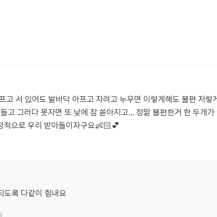
프고 서 있어도 발바닥 아프고 자려고 누우면 이렇게해도 불편 저렇
들고 그러다 못자면 또 낮에 잠 쏟아지고... 정말 불편한거 한 두개
적으로 우리 받아들이자구요👶🏻💕
 되도록 다같이 힘내요
기