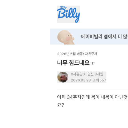
베이비빌리 앱에서
더 많
2026년 5월 베동
/
자유주제
너무 힘드네요ㅜ
0시은맘0
임신 8개월
2026.03.28
조회
557
이제 34주차인데 몸이 내몸이 아닌것
요?