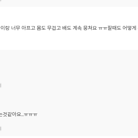
반이랑 너무 아프고 몸도 무겁고 배도 계속 뭉쳐요 ㅠㅠ잘때도 어떻
기
지는것같아요..ㅠㅠㅠ
기