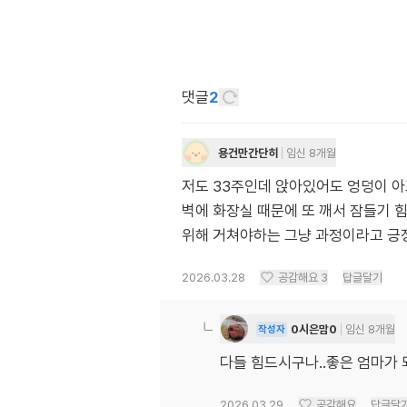
댓글
2
용건만간단히
임신 8개월
저도 33주인데 앉아있어도 엉덩이 아
벽에 화장실 때문에 또 깨서 잠들기 힘
위해 거쳐야하는 그냥 과정이라고 긍정
2026.03.28
공감해요
3
답글달기
0시은맘0
임신 8개월
작성자
다들 힘드시구나..좋은 엄마가
2026.03.29
공감해요
답글달