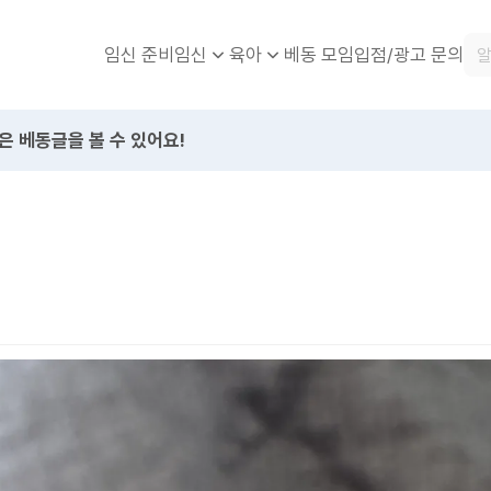
임신 준비
베동 모임
입점/광고 문의
임신
육아
은 베동글을 볼 수 있어요!