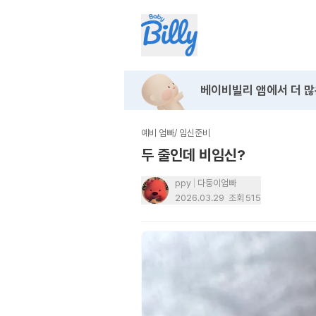
베이비빌리 앱에서
더 많
예비 엄빠
/
임신준비
두 줄인데 비임신?
ppy
다둥이엄빠
2026.03.29
조회
515