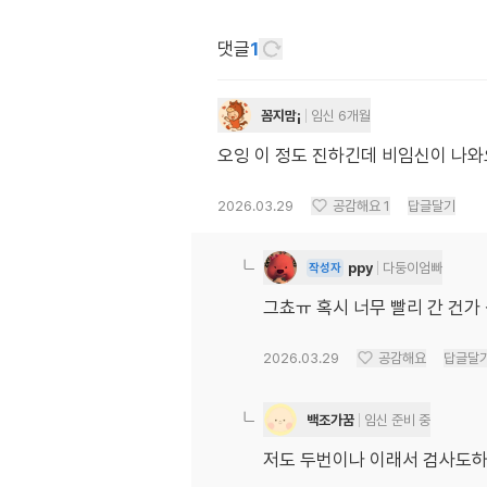
댓글
1
꼼지맘¡
임신 6개월
오잉 이 정도 진하긴데 비임신이 나와
2026.03.29
공감해요
1
답글달기
ppy
다둥이엄빠
작성자
그쵸ㅠ 혹시 너무 빨리 간 건가
2026.03.29
공감해요
답글달
백조가꿈
임신 준비 중
저도 두번이나 이래서 검사도하고 