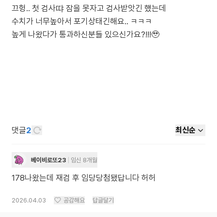
끄헝.. 첫 검사땨 잠을 못자고 검사받앗긴 했는데
수치가 너무높아서 포기상태긴해요.. ㅋㅋㅋ
높게 나왔다가 통과하신분들 있으신가요?!!!🥹
댓글
2
최신순
베이비로또23
임신 8개월
178나왔는데 재검 후 임당당첨됐답니다 허허
2026.04.03
공감해요
답글달기