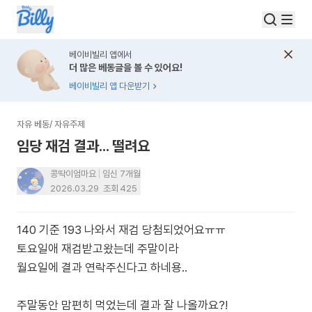
베이비빌리 앱에서
더 많은 베동글을 볼 수 있어요!
베이비빌리 앱 다운받기
자유 베동
/
자유주제
임당 재검 결과... 떨려요
콩딱이엄마요
임신 7개월
2026.03.29
조회
425
140 기준 193 나와서 재검 당첨되었어요ㅠㅠ
토요일애 재검받고왔는데 주말이라
월요일에 결과 연락주신다고 하네용..
주말동안 맘편히 먹었는데 결과 잘 나올까요?!