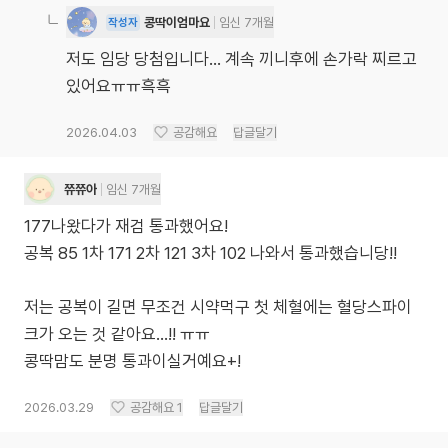
콩딱이엄마요
임신 7개월
작성자
저도 임당 당첨입니다... 계속 끼니후에 손가락 찌르고
있어요ㅠㅠ흑흑
2026.04.03
공감해요
답글달기
쮸쮸아
임신 7개월
177나왔다가 재검 통과했어요!
공복 85 1차 171 2차 121 3차 102 나와서 통과했습니당!!
저는 공복이 길면 무조건 시약먹구 첫 체혈에는 혈당스파이
크가 오는 것 같아요...!! ㅠㅠ
콩딱맘도 분명 통과이실거예요+!
2026.03.29
공감해요
1
답글달기