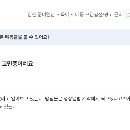
임신 준비
베동 모임
입점/광고 문의
임신
육아
은 베동글을 볼 수 있어요!
까 고민중이예요
려고 알아보고 있는데. 맘님들은 성장앨범 계약해서 찍으셨나요? 아
도 있는데