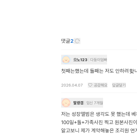
댓글
2
으노123
다둥이엄빠
첫째는했는데 둘째는 저도 안하려핮
2026.04.07
공감해요
답글달기
말랑겸
임신 7개월
저는 성장앨범은 생각도 못 했는데 베
100일+돌+가족사진 찍고 원본사진
알고보니 제가 계약해놓은 조리원 연계