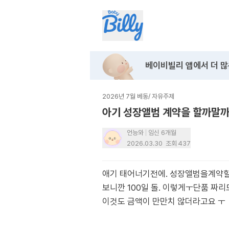
베이비빌리 앱에서
더 많
2026년 7월 베동
/
자유주제
아기 성장앨범 계약을 할까말
언능와
임신 6개월
2026.03.30
조회
437
애기 태어너기전에. 성장앨범을계약할
보니깐 100일 돌. 이렇게ㅜ단품 짜리
이것도 금액이 만만치 않더라고요 ㅜ