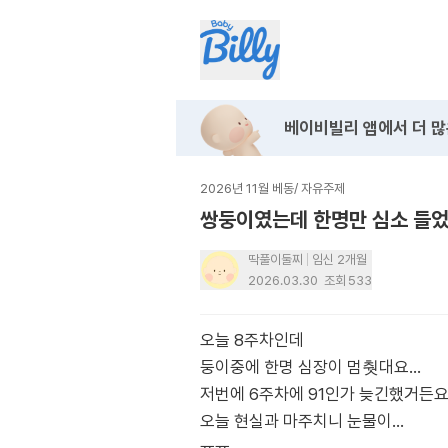
베이비빌리 앱에서
더 많
2026년 11월 베동
/
자유주제
쌍둥이였는데 한명만 심소 들
딱풀이둘찌
임신 2개월
2026.03.30
조회
533
오늘 8주차인데
둥이중에 한명 심장이 멈췃대요…
저번에 6주차에 91인가 늦긴했거든요.
오늘 현실과 마주치니 눈물이…