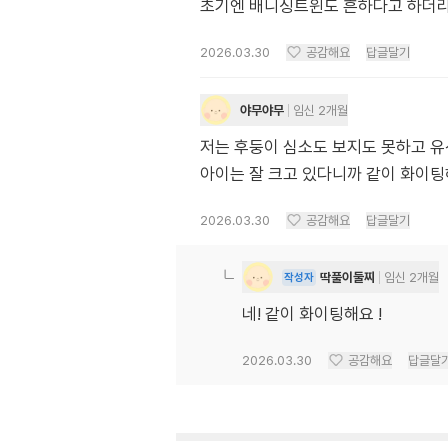
초기엔 배니싱트윈도 흔하다고 하더라고
2026.03.30
공감해요
답글달기
야무야무
임신 2개월
저는 후둥이 심소도 보지도 못하고 유
아이는 잘 크고 있다니까 같이 화이
2026.03.30
공감해요
답글달기
딱풀이둘찌
임신 2개월
작성자
네! 같이 화이팅해요 !
2026.03.30
공감해요
답글달