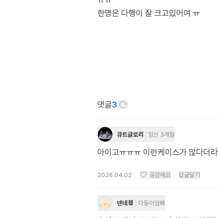
ㅠㅠ
댓글
3
큐트글로리
임신 3개월
아이고ㅠㅠㅠ 이런케이스가 많다더
2026.04.02
공감해요
답글달기
넨네🐰
다둥이엄빠