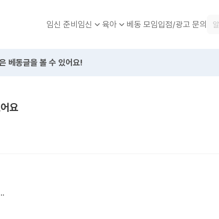
임신 준비
베동 모임
입점/광고 문의
임신
육아
은 베동글을 볼 수 있어요!
었어요
.