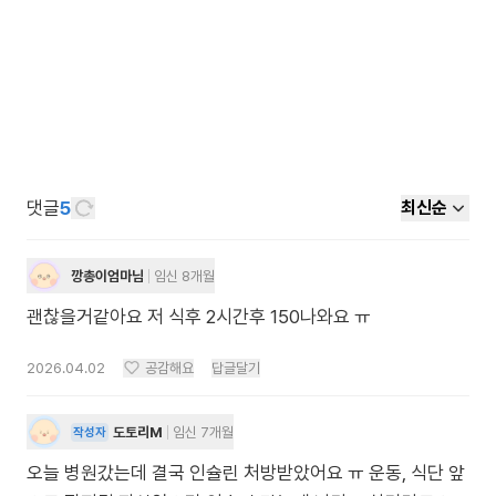
댓글
5
최신순
깡총이엄마님
임신 8개월
괜찮을거같아요 저 식후 2시간후 150나와요 ㅠ
2026.04.02
공감해요
답글달기
도토리M
임신 7개월
작성자
오늘 병원갔는데 결국 인슐린 처방받았어요 ㅠ 운동, 식단 앞