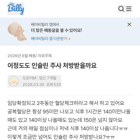
베이비빌리 앱에서
더 많은 베동글을 볼 수 있어요!
베이비빌리 앱 다운받기
2026년 6월 베동
/
자유주제
이정도도 인슐린 주사 처방받을까요
도토리M
임신 7개월
2026.03.30
조회
520
임당확정되고 2주동안 혈당체크하라고 해서 하고 있어요
공복혈당은 항상 95미만 나오고 식후 1시간은 140미만나올
때도 있고 140이상 나올때도 있는데 150은 넘지 않아요
근데 거의 매일 점심이나 저녁 식후 140이상 나옵니다ㅠㅠ
이렇게 조금만 넘어도 인슐린 주사 처방받나요?ㅠㅠ