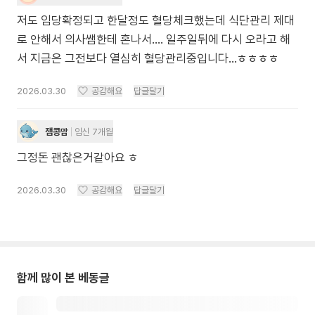
저도 임당확정되고 한달정도 혈당체크했는데 식단관리 제대
로 안해서 의사쌤한테 혼나서…. 일주일뒤에 다시 오라고 해
서 지금은 그전보다 열심히 혈당관리중입니다…ㅎㅎㅎㅎ
2026.03.30
공감해요
답글달기
잼콩맘
임신 7개월
그정돈 괜찮은거같아요 ㅎ
2026.03.30
공감해요
답글달기
함께 많이 본 베동글