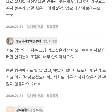
으로 잘지킬 자신없으면 인슐린 맞는게 낫다고 하더라구요...
주사 놓는게 정말 싫은데 이제 2달남았으니 참아보려구요...
ㅜㅜ
2026.03.31
공감해요
답글달기
몽글이사랑해건강해
임신 8개월
저도 임당인데 저는 그냥 먹고싶은거 먹어요...ㅋㅋㅋ 사실 이
러면 안되는데 조절이 너무 안되더라구요
분만 병원에서도 별 말 없고, 옛날에 할머니들도 다 맛난거 드
시고 아기 잘 낳으셨으니까.. 저희도 너무 심하지 않은거면 괜
찮지 않을까요..?ㅎㅎ
2026.03.31
공감해요
답글달기
김씨쀼🥰
임신 8개월