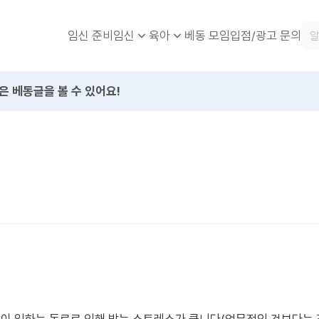
임신 준비
베동 모임
입점/광고 문의
임신
육아
은 베동글을 볼 수 있어요!