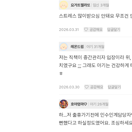
요거트젤라또
임신 3개월
스트레스 많이받으심 안돼요 무조건 
2026.03.31
공감해요
답글달기
레몬드림
아기 31개월
저는 직책이 중간관리자 입장이라 위,
치였구요 ;;; 그래도 아기는 건강하
ㅎ
2026.03.30
공감해요
답글달기
호야엄마♡
아기 26개월
하...저 출휴가기전에 인수인계담당
뻔했다고 하실정도였어요. 조심하세요.