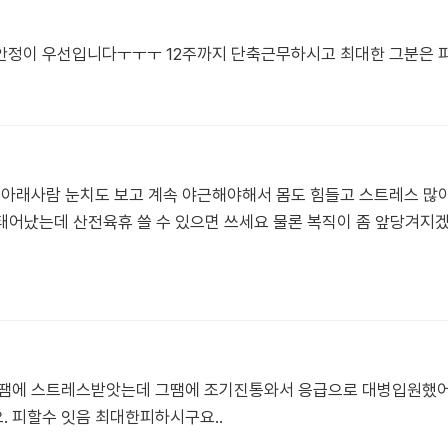
안정이 우선입니다ㅜㅜㅜ 12주까지 단축근무하시고 최대한 그분은 
 아래사람 눈치도 보고 계속 야근해야해서 몸도 힘들고 스트레스 많
게 태어났는데 산전육휴 쓸 수 있으면 쓰세요 물론 복직이 좀 앞당겨지
자땜에 스트레스받앗는데 그땜에 조기진통와서 응급으로 대병입원했어요
 피할수 잇음 최대한피하시구요..