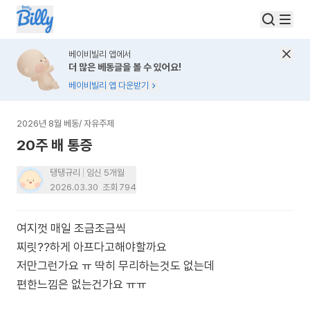
베이비빌리 앱에서
더 많은 베동글을 볼 수 있어요!
베이비빌리 앱 다운받기
2026년 8월 베동
/
자유주제
20주 배 통증
탱탱규리
임신 5개월
2026.03.30
조회
794
여지껏 매일 조금조금씩
찌릿??하게 아프다고해야할까요
저만그런가요 ㅠ 딱히 무리하는것도 없는데
편한느낌은 없는건가요 ㅠㅠ