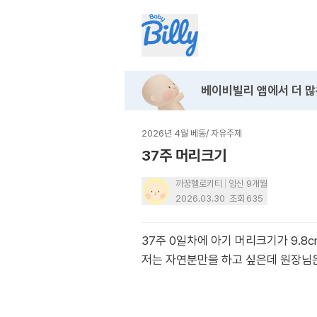
베이비빌리 앱에서
더 많
2026년 4월 베동
/
자유주제
37주 머리크기
까꿍헬로키티
임신 9개월
2026.03.30
조회
635
37주 0일차에 아기 머리크기가 9.8
저는 자연분만을 하고 싶은데 원장님은