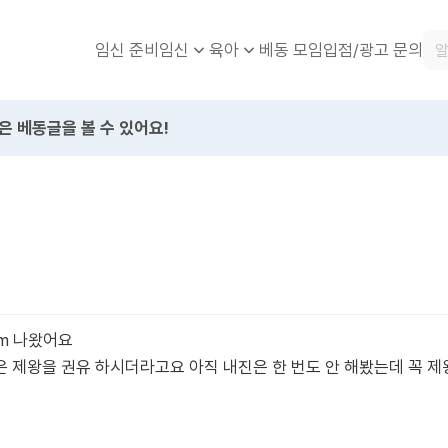
임신 준비
베동 모임
입점/광고 문의
임신
육아
은 베동글을 볼 수 있어요!
cm 나왔어요
 제왕을 권유 하시더라고요 아직 내진은 한 번도 안 해봤는데 꼭 제