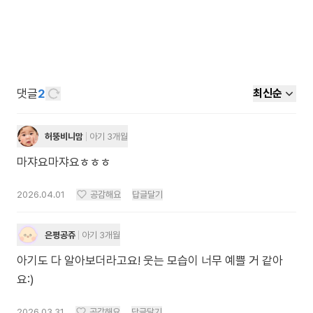
댓글
2
최신순
허뚱비니맘
아기 3개월
마쟈요마쟈요ㅎㅎㅎ
2026.04.01
공감해요
답글달기
은평공쥬
아기 3개월
아기도 다 알아보더라고요! 웃는 모습이 너무 예쁠 거 같아
요:)
2026.03.31
공감해요
답글달기