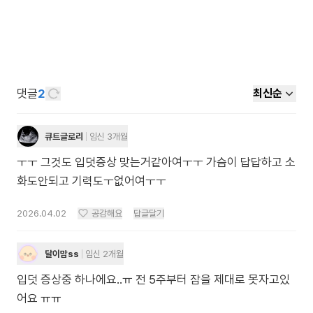
댓글
2
최신순
큐트글로리
임신 3개월
ㅜㅜ 그것도 입덧증상 맞는거같아여ㅜㅜ 가슴이 답답하고 소
화도안되고 기력도ㅜ없어여ㅜㅜ
2026.04.02
공감해요
답글달기
달이맘ss
임신 2개월
입덧 증상중 하나에요..ㅠ 전 5주부터 잠을 제대로 못자고있
어요 ㅠㅠ